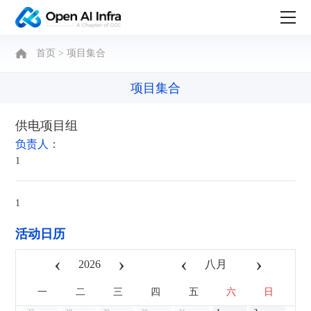
首页
>
项目集合
项目集合
供电项目组
负责人：
1
1
活动日历
‹
›
‹
›
一
二
三
四
五
六
日