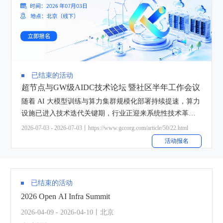
已结束的活动
超节点与GW级AIDC技术论坛 暨社区半年工作会议
随着 AI 大模型训练与算力集群规模化部署持续提速，算力
设施已进入技术迭代关键期，行业正迎来系统性技术革
新，对芯片、整机、供配电体系、高速互联方案、散热架
2026-07-03 - 2026-07-03丨https://www.gccorg.com/article/50/22.html
构均提出颠覆性要求，也成为当前技术攻关的核心议题。
活动报名
GCC-Open AI Infra社区聚焦超节点与 GW 级 AIDC技术创
新和产业落地，围绕XPU 算力模组、高速互连、AI 存储、
800V 高压直流供配电、液冷散热、新型电力系统等核心方
已结束的活动
向，各项目组有序推进技术攻关、方案验证与规范落地等
2026 Open AI Infra Summit
工作。 为集中展示阶段性成果、凝聚行业共识、启动重点
技术项目，社区特举办"超节点与GW级AIDC技术论坛暨社
2026-04-09 - 2026-04-10丨北京
区半年工作会议"，搭建技术交流、成果转化与资源对接的