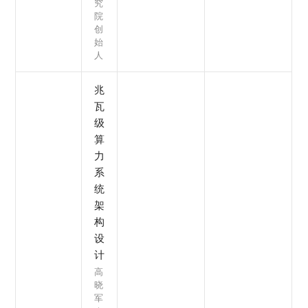
究
院
创
始
人
兆
瓦
级
算
力
系
统
架
构
设
计
高
晓
军