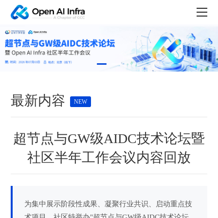
最新内容
NEW
超节点与GW级AIDC技术论坛暨
社区半年工作会议内容回放
为集中展示阶段性成果、凝聚行业共识、启动重点技
术项目，社区特举办"超节点与GW级AIDC技术论坛